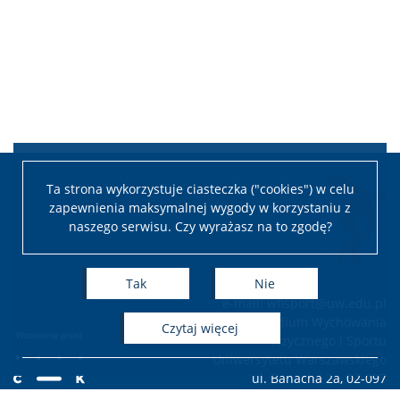
Ta strona wykorzystuje ciasteczka ("cookies") w celu
zapewnienia maksymalnej wygody w korzystaniu z
naszego serwisu. Czy wyrażasz na to zgodę?
Tak
Nie
e-mail: wfisport@uw.edu.pl
Studium Wychowania
czytaj więcej
Fizycznego i Sportu
Uniwersytetu Warszawskiego
ul. Banacha 2a, 02-097
Warszawa