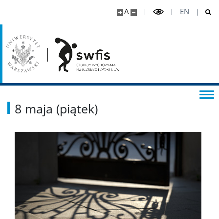
A
EN
8 maja (piątek)