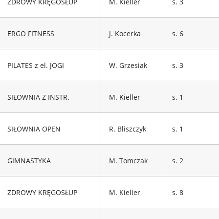
ZDROWY KRĘGOSŁUP
M. Kieller
s. 3
ERGO FITNESS
J. Kocerka
s. 6
PILATES z el. JOGI
W. Grzesiak
s. 3
SIŁOWNIA Z INSTR.
M. Kieller
s. 1
SIŁOWNIA OPEN
R. Bliszczyk
s. 1
GIMNASTYKA
M. Tomczak
s. 2
ZDROWY KRĘGOSŁUP
M. Kieller
s. 8