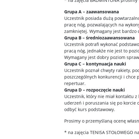
* na zajęcia BADMINTONA prosimy o
Grupa A – zaawansowana
Uczestnik posiada dużą powtarzaln
pracę nóg, pozwalających na wykon
zamkniętej. Wymagany jest bardzo d
Grupa B – średniozaawansowana
Uczestnik potrafi wykonać podstaw
pracą nóg, jednakże nie jest to po
Wymagany jest dobry poziom sprawn
Grupa C – kontynuacja nauki
Uczestnik poznał chwyty rakiety, p
poszczególnych konkurencji i chce 
repertuar.
Grupa D –
rozpoczęcie nauki
Uczestnik, który nie miał kontaktu
uderzeń i poruszania się po korcie 
odbyć kurs podstawowy.
Prosimy o przemyślaną ocenę własn
* na zajęcia TENISA STOŁOWEGO nal