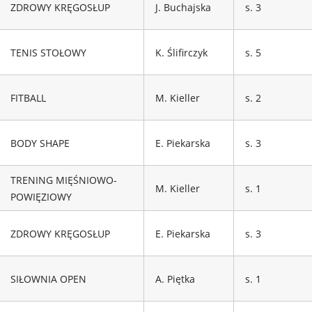
ZDROWY KRĘGOSŁUP
J. Buchajska
s. 3
TENIS STOŁOWY
K. Ślifirczyk
s. 5
FITBALL
M. Kieller
s. 2
BODY SHAPE
E. Piekarska
s. 3
TRENING MIĘŚNIOWO-
M. Kieller
s. 1
POWIĘZIOWY
ZDROWY KRĘGOSŁUP
E. Piekarska
s. 3
SIŁOWNIA OPEN
A. Piętka
s. 1