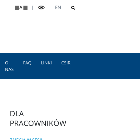
A
EN
O
FAQ
LINKI
CSiR
NAS
DLA
PRACOWNIKÓW
ZAJĘCIA W SESJI