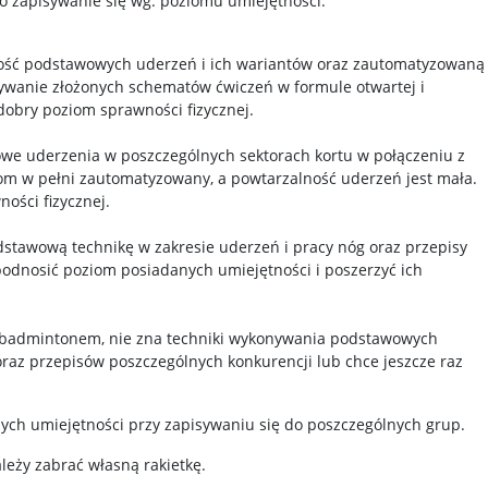
 zapisywanie się wg. poziomu umiejętności:
ość podstawowych uderzeń i ich wariantów oraz zautomatyzowaną
ywanie złożonych schematów ćwiczeń w formule otwartej i
obry poziom sprawności fizycznej.
owe uderzenia w poszczególnych sektorach kortu w połączeniu z
ziom w pełni zautomatyzowany, a powtarzalność uderzeń jest mała.
ości fizycznej.
odstawową technikę w zakresie uderzeń i pracy nóg oraz przepisy
podnosić poziom posiadanych umiejętności i poszerzyć ich
 z badmintonem, nie zna techniki wykonywania podstawowych
oraz przepisów poszczególnych konkurencji lub chce jeszcze raz
ych umiejętności przy zapisywaniu się do poszczególnych grup.
eży zabrać własną rakietkę.