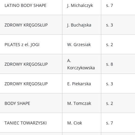
LATINO BODY SHAPE
J. Michalczyk
s. 7
ZDROWY KRĘGOSŁUP
J. Buchajska
s. 3
PILATES z el. JOGI
W. Grzesiak
s. 2
A.
ZDROWY KRĘGOSŁUP
s. 8
Korczykowska
ZDROWY KRĘGOSŁUP
E. Piekarska
s. 3
BODY SHAPE
M. Tomczak
s. 2
TANIEC TOWARZYSKI
M. Ciok
s. 7