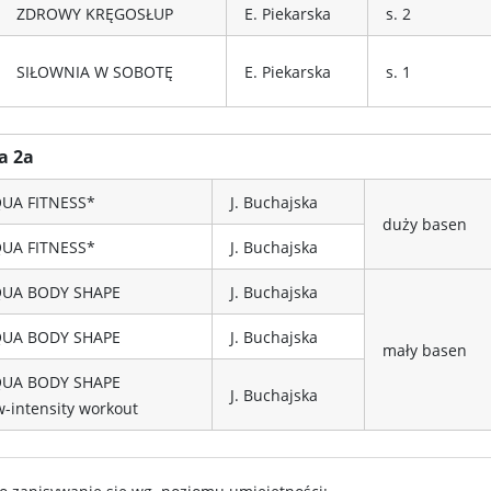
ZDROWY KRĘGOSŁUP
E. Piekarska
s. 2
SIŁOWNIA W SOBOTĘ
E. Piekarska
s. 1
a 2a
UA FITNESS*
J. Buchajska
duży basen
UA FITNESS*
J. Buchajska
UA BODY SHAPE
J. Buchajska
UA BODY SHAPE
J. Buchajska
mały basen
UA BODY SHAPE
J. Buchajska
w-intensity workout